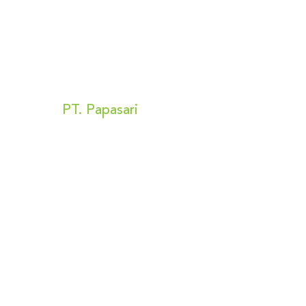
Kunjungi Kami
PT. Papasari
Alamat:
Bizpark 2 Blok A no 16
Jl Raya Penggilingan no 56
Cakung, Jakarta Timur 13940
Privacy Policy
Terms & Conditions