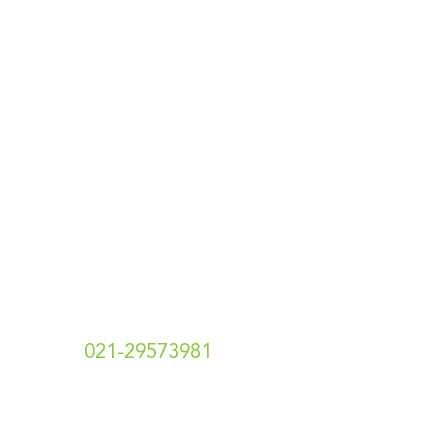
Designed & Developed By
Pawpaw Project
Hubungi Kami
t.
021-29573981
e. info[at]hotshotsecret.co.id