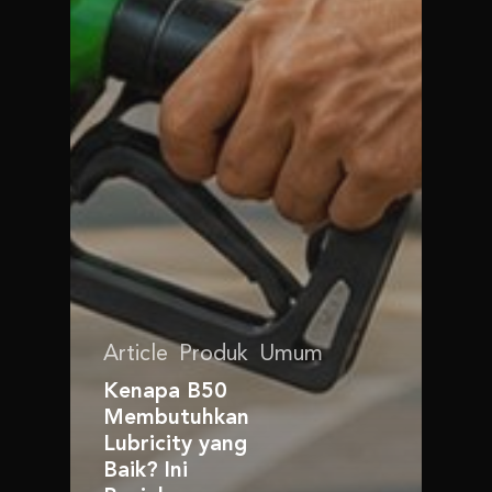
Article
Produk
Umum
Kenapa B50
Membutuhkan
Lubricity yang
Baik? Ini