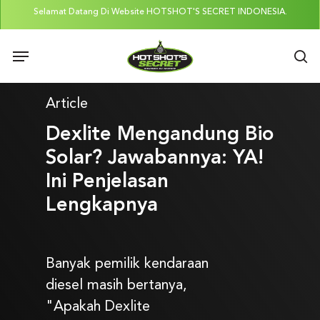
Skip
Selamat Datang Di Website HOTSHOT'S SECRET INDONESIA.
to
Menu
main
se
content
Article
Dexlite Mengandung Bio
Solar? Jawabannya: YA!
Ini Penjelasan
Lengkapnya
Banyak pemilik kendaraan
diesel masih bertanya,
"Apakah Dexlite