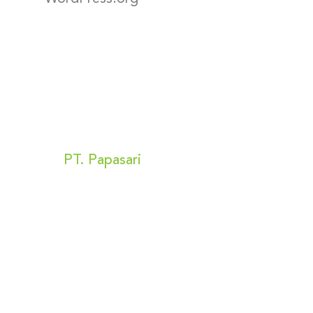
Kunjungi Kami
PT. Papasari
Alamat:
Bizpark 2 Blok A no 16
Jl Raya Penggilingan no 56
Cakung, Jakarta Timur 13940