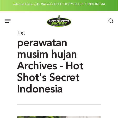
Skip
Selamat Datang Di Website HOTSHOT'S SECRET INDONESIA.
to
Menu
main
se
content
Tag
perawatan
musim hujan
Archives - Hot
Shot's Secret
Indonesia