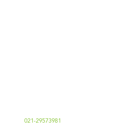
Privacy Policy
Terms & Conditions
Designed & Developed By
Pawpaw Project
Hubungi Kami
t.
021-29573981