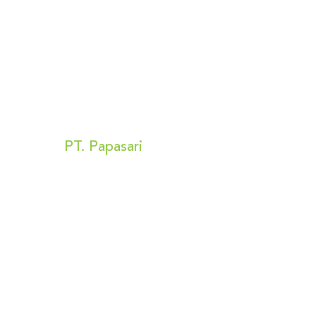
Kunjungi Kami
PT. Papasari
Alamat:
Bizpark 2 Blok A no 16
Jl Raya Penggilingan no 56
Cakung, Jakarta Timur 13940
Privacy Policy