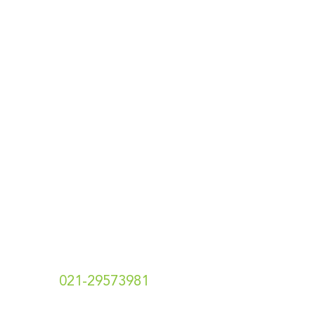
Terms & Conditions
Designed & Developed By
Pawpaw Project
Hubungi Kami
t.
021-29573981
e. info[at]hotshotsecret.co.id