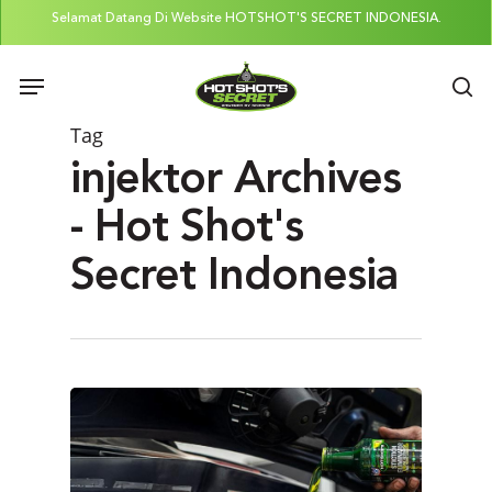
Skip
Selamat Datang Di Website HOTSHOT'S SECRET INDONESIA.
to
Menu
main
se
content
Tag
injektor Archives
- Hot Shot's
Secret Indonesia