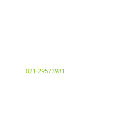
Pawpaw Project
Hubungi Kami
t.
021-29573981
e. info[at]hotshotsecret.co.id
Toko Online Kami