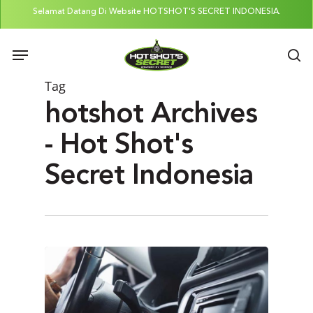
Skip
Selamat Datang Di Website HOTSHOT'S SECRET INDONESIA.
to
Menu
main
se
content
Tag
hotshot Archives
- Hot Shot's
Secret Indonesia