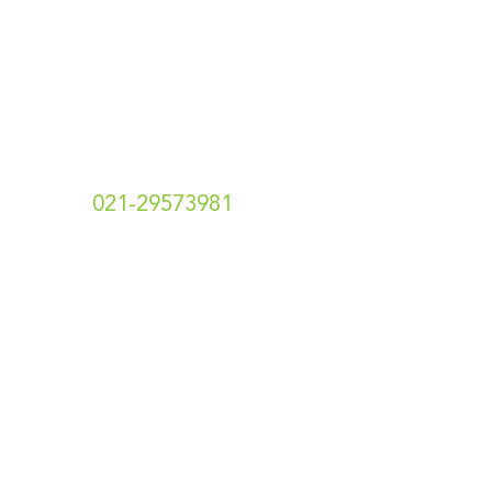
Hubungi Kami
t.
021-29573981
e. info[at]hotshotsecret.co.id
Toko Online Kami