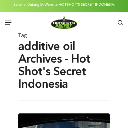
Skip
Selamat Datang Di Website HOTSHOT'S SECRET INDONESIA.
to
Menu
main
se
content
Tag
additive oil
Archives - Hot
Shot's Secret
Indonesia