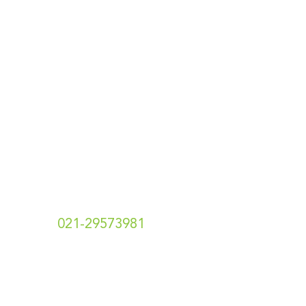
Designed & Developed By
Pawpaw Project
Hubungi Kami
t.
021-29573981
e. info[at]hotshotsecret.co.id