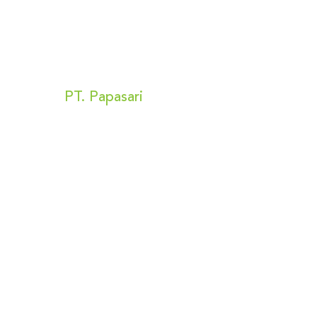
Kunjungi Kami
PT. Papasari
Alamat:
Bizpark 2 Blok A no 16
Jl Raya Penggilingan no 56
Cakung, Jakarta Timur 13940
Privacy Policy
Terms & Conditions