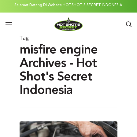
Skip
Selamat Datang Di Website HOTSHOT'S SECRET INDONESIA.
to
Menu
main
se
content
Tag
misfire engine
Archives - Hot
Shot's Secret
Indonesia