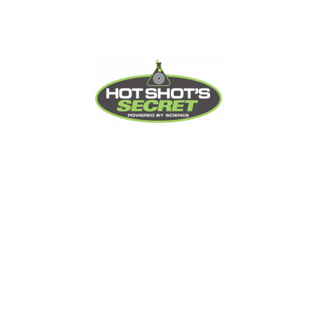
Hubungi Kami
t.
021-29573981
e.
info[at]hotshotsecret.co.id